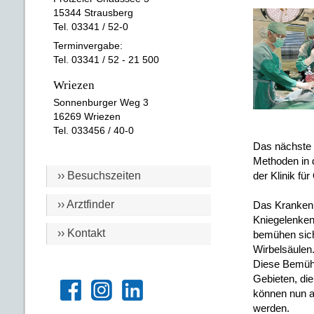
15344 Strausberg
Tel. 03341 / 52-0
Terminvergabe:
Tel. 03341 / 52 - 21 500
Wriezen
Sonnenburger Weg 3
16269 Wriezen
Tel. 033456 / 40-0
Das nächste 
Methoden in 
der Klinik fü
›› Besuchszeiten
›› Arztfinder
Das Krankenh
Kniegelenken
›› Kontakt
bemühen sich
Wirbelsäulen
Diese Bemühu
Gebieten, di
können nun a
werden.