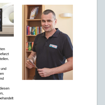
ten
efarzt
ellen.
 und
ren
und
diesen
en,
behandelt