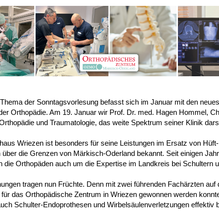
Thema der Sonntagsvorlesung befasst sich im Januar mit den neues
der Orthopädie. Am 19. Januar wir Prof. Dr. med. Hagen Hommel, Ch
r Orthopädie und Traumatologie, das weite Spektrum seiner Klinik darst
aus Wriezen ist besonders für seine Leistungen im Ersatz von Hüft-
 über die Grenzen von Märkisch-Oderland bekannt. Seit einigen Jah
 die Orthopäden auch um die Expertise im Landkreis bei Schultern 
.
ngen tragen nun Früchte. Denn mit zwei führenden Fachärzten auf 
e für das Orthopädische Zentrum in Wriezen gewonnen werden konnt
uch Schulter-Endoprothesen und Wirbelsäulenverletzungen effektiv 