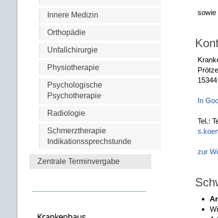
sowie
Innere Medizin
Orthopädie
Kont
Unfallchirurgie
Krank
Physiotherapie
Prötz
15344
Psychologische
Psychotherapie
In Go
Radiologie
Tel.: 
Schmerztherapie
s.koe
Indikationssprechstunde
zur W
Zentrale Terminvergabe
Sch
Ar
Wi
Krankenhaus