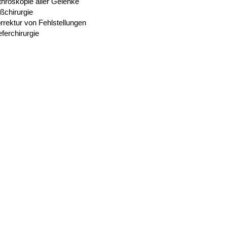
throskopie aller Gelenke
ßchirurgie
rrektur von Fehlstellungen
eferchirurgie