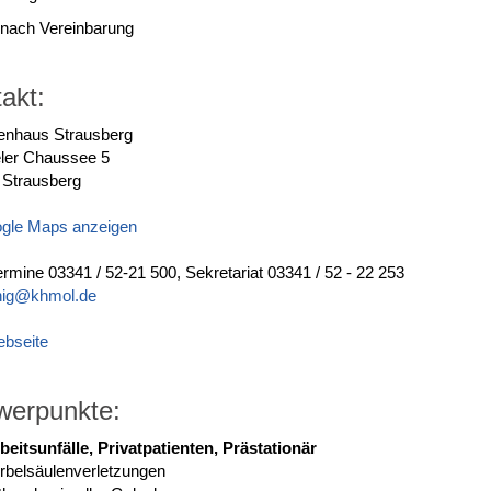
 nach Vereinbarung
akt:
enhaus Strausberg
eler Chaussee 5
 Strausberg
ogle Maps anzeigen
Termine 03341 / 52-21 500, Sekretariat 03341 / 52 - 22 253
nig@khmol.de
ebseite
werpunkte:
beitsunfälle, Privatpatienten, Prästationär
rbelsäulenverletzungen