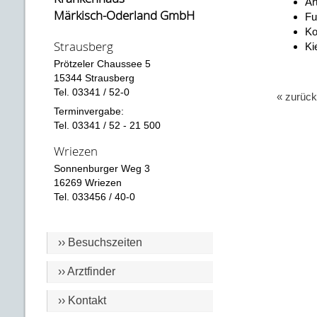
Ar
Märkisch-Oderland GmbH
Fu
Ko
Strausberg
Ki
Prötzeler Chaussee 5
15344 Strausberg
Tel. 03341 / 52-0
« zurück
Terminvergabe:
Tel. 03341 / 52 - 21 500
Wriezen
Sonnenburger Weg 3
16269 Wriezen
Tel. 033456 / 40-0
›› Besuchszeiten
›› Arztfinder
›› Kontakt