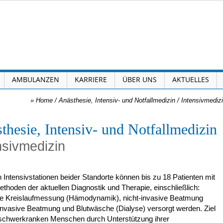
AMBULANZEN
KARRIERE
ÜBER UNS
AKTUELLES
»
Home
/
Anästhesie, Intensiv- und Notfallmedizin
/
Intensivmediz
thesie, Intensiv- und Notfallmedizin
nsivmedizin
 Intensivstationen beider Standorte können bis zu 18 Patienten mit
ethoden der aktuellen Diagnostik und Therapie, einschließlich:
ve Kreislaufmessung (Hämodynamik), nicht-invasive Beatmung
invasive Beatmung und Blutwäsche (Dialyse) versorgt werden. Ziel
, schwerkranken Menschen durch Unterstützung ihrer