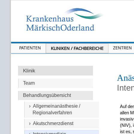
PATIENTEN
ZENTREN
KLINIKEN / FACHBEREICHE
Klinik
Anäs
Team
Inte
Behandlungsübersicht
› Allgemeinanästhesie /
Auf den
Regionalverfahren
allen M
invasi
› Akutschmerzdienst
(NIV), 
ist es