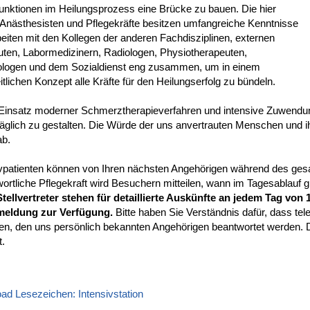
unktionen im Heilungsprozess eine Brücke zu bauen. Die hier
 Anästhesisten und Pflegekräfte besitzen umfangreiche Kenntnisse
eiten mit den Kollegen der anderen Fachdisziplinen, externen
uten, Labormedizinern, Radiologen, Physiotherapeuten,
logen und dem Sozialdienst eng zusammen, um in einem
tlichen Konzept alle Kräfte für den Heilungserfolg zu bündeln.
Einsatz moderner Schmerztherapieverfahren und intensive Zuwendung 
räglich zu gestalten. Die Würde der uns anvertrauten Menschen und i
b.
ivpatienten können von Ihren nächsten Angehörigen während des ges
ortliche Pflegekraft wird Besuchern mitteilen, wann im Tagesablauf g
Stellvertreter stehen für detaillierte Auskünfte an jedem Tag von
eldung zur Verfügung.
Bitte haben Sie Verständnis dafür, dass te
en, den uns persönlich bekannten Angehörigen beantwortet werden. D
t.
ad Lesezeichen: Intensivstation