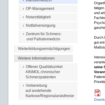
› Intensivmedizin
Organf
tätigen
› OP-Management
und arb
› Notarzttätigkeit
Fachle
Psycho
› Notfallversorgung
ganzhei
› Zentrum für Schmerz-
Durch 
und Palliativmedizin
gut ert
Maßsta
Weiterbildungsermächtigungen
Intens
Weitere Informationen
verantw
› Offener Qualitätszirkel
seine 
AINMOL chronischer
Voranm
Patient
Schmerzpatienten
Prioritä
› Vorbereitung
auf anstehende
Narkose/Regionalanästhesie
Downlo